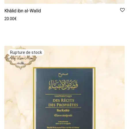
Khâlid ibn al-Walîd
20.00
€