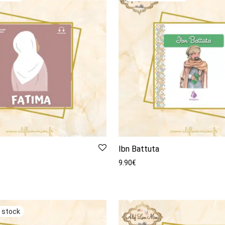
Ibn Battuta
9.90
€