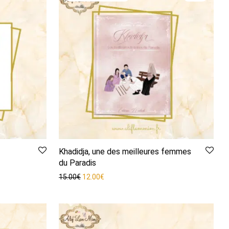
Khadidja, une des meilleures femmes
du Paradis
Le prix initial était : 15.00€.
Le prix actuel est : 12.00€.
15.00
€
12.00
€