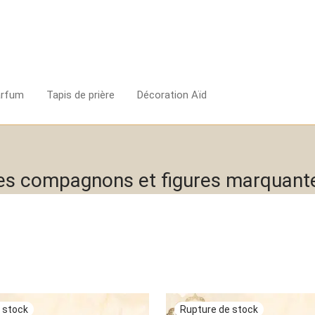
arfum
Tapis de prière
Décoration Aïd
es compagnons et figures marquant