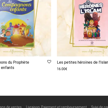
ons du Prophète
Les petites héroïnes de l’Isla
 enfants
16.00
€
ions de ventes
Livraison, Paiement et remboursement
Suivi de 