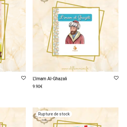
L’Imam Al-Ghazali
9.90
€