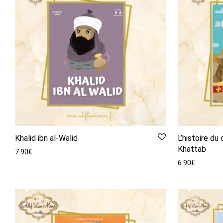
Khalid ibn al-Walid
L’histoire du
Khattab
7.90
€
6.90
€