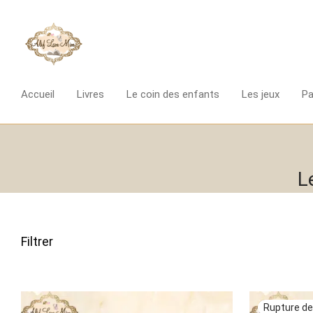
Accueil
Livres
Le coin des enfants
Les jeux
P
L
Filtrer