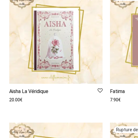
Aisha La Véridique
Fatima
20.00
€
7.90
€