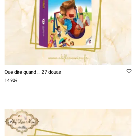
Que dire quand … 27 douas
14.90
€