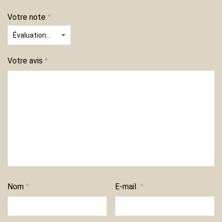
Votre note
*
Votre avis
*
Nom
*
E-mail
*