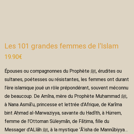
Les 101 grandes femmes de l’Islam
19.90
€
Épouses ou compagnonnes du Prophète ﷺ, érudites ou
sultanes, poétesses ou résistantes, les femmes ont durant
l’ère islamique joué un rôle prépondérant, souvent méconnu
de beaucoup. De Amīna, mère du Prophète Muḥammad ﷺ,
à Nana Asmāʾu, princesse et lettrée d’Afrique, de Karīma
bint Aḥmad al-Marwaziyya, savante du Ḥadīth, à Hürrem,
femme de l’Ottoman Süleymān, de Fāṭima, fille du
Messager d’ALlāh ﷺ, à la mystique ʿĀʾisha de Mannūbiyya…