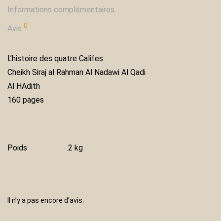
Informations complémentaires
0
Avis
L’histoire des quatre Califes
Cheikh Siraj al Rahman Al Nadawi Al Qadi
Al HAdith
160 pages
Poids
.2 kg
Il n’y a pas encore d’avis.