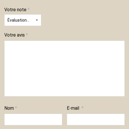
Votre note
*
Votre avis
*
Nom
*
E-mail
*