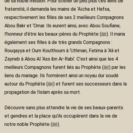
de sa noble mission. Pour sceller un peu plus ces liens de
fraternité, il demanda les mains de ‘Aïcha et Hafsa,
respectivement les filles de ses 2 meilleurs Compagnons
Abou Bakr et ‘Omar. Ils eurent ainsi, avec Abou Soufiane,
l’honneur d’être les beaux-pères du Prophète (ﷺ). Il maria
également ses filles à de très grands Compagnons :
Rouqayya et Oum Koulthoum à ‘Uthman, Fatima à ‘Ali et
Zayneb à Abou Al ‘Ass ibn Ar-Rabi’. C’est ainsi que les 4
meilleurs Compagnons furent liés au Prophète (ﷺ) par les
liens du mariage. Ils formèrent ainsi un noyau dur soudé
autour du Prophète (ﷺ) et furent ses successeurs dans la
propagation de l’islam après sa mort.
Découvre sans plus attendre la vie de ses beaux-parents
et gendres et la place qu’ils occupèrent dans la vie de
notre noble Prophète (ﷺ).