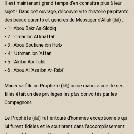
Il est maintenant grand temps d’en connaître plus à leur
sujet ! Dans cet ouvrage, découvre vite l’histoire palpitante
des beaux-parents et gendres du Messager d’Allah (ﷺ) :
▪ 1 : Abou Bakr As-Siddiq
▪ 2 : ‘Omar ibn Al khattab
▪ 3 : Abou Soufiane ibn Harb
▪ 4 : ‘Uthman ibn ‘Affan
▪ 5 : ‘Ali ibn Abi Talib
▪ 6 : Abou Al ‘Ass ibn Ar-Rabi’
Marier sa fille au Prophète (ﷺ) ou se marier à une de ses
filles était un des privilèges les plus convoités par les
Compagnons.
Le Prophète (ﷺ) fut entouré d’hommes exceptionnels qui
lui furent fidèles et le soutinrent dans l’accomplissement