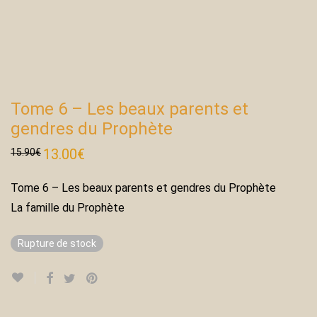
Tome 6 – Les beaux parents et
gendres du Prophète
Le
13.00
€
Le
15.90
€
prix
prix
initial
actuel
était :
est :
Tome 6 – Les beaux parents et gendres du Prophète
15.90€.
13.00€.
La famille du Prophète
Rupture de stock