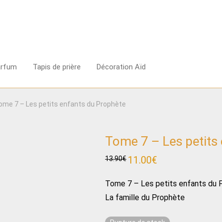
arfum
Tapis de prière
Décoration Aïd
ome 7 – Les petits enfants du Prophète
Tome 7 – Les petits
Le
11.00
€
Le
13.90
€
prix
prix
initial
actuel
était :
est :
Tome 7 – Les petits enfants du 
13.90€.
11.00€.
La famille du Prophète