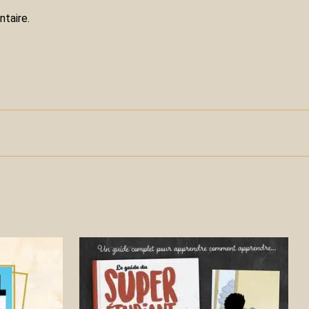
taire.