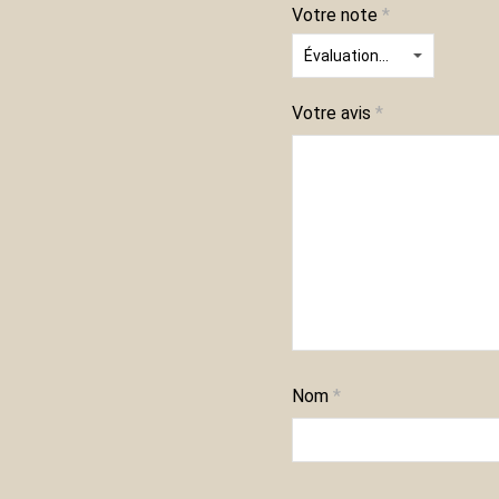
Votre note
*
Votre avis
*
Nom
*