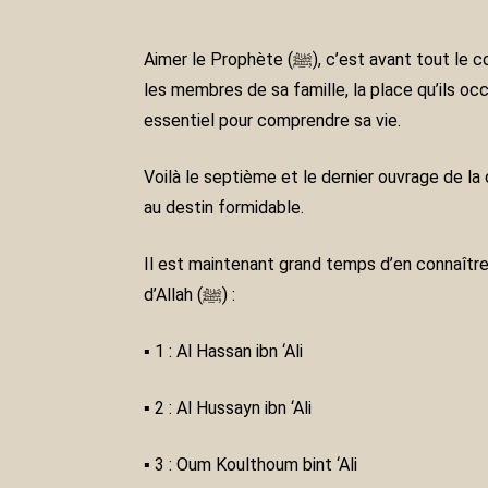
Aimer le Prophète (ﷺ), c’est avant tout le connaître pour pouvoir le suivre et le prendre en tant que modèle dans notre vie de tous les jours. Connaître
les membres de sa famille, la place qu’ils occ
essentiel pour comprendre sa vie.
Voilà le septième et le dernier ouvrage de la collection : « La famille du Prophète 
au destin formidable.
Il est maintenant grand temps d’en connaître 
d’Allah (ﷺ) :
▪ 1 : Al Hassan ibn ‘Ali
▪ 2 : Al Hussayn ibn ‘Ali
▪ 3 : Oum Koulthoum bint ‘Ali