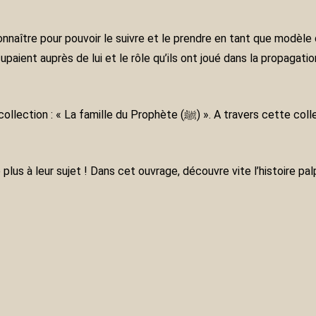
upaient auprès de lui et le rôle qu’ils ont joué dans la propagati
(ﷺ) ». A travers cette collection, tu pourras découvrir des personnages
plus à leur sujet ! Dans cet ouvrage, découvre vite l’histoire p