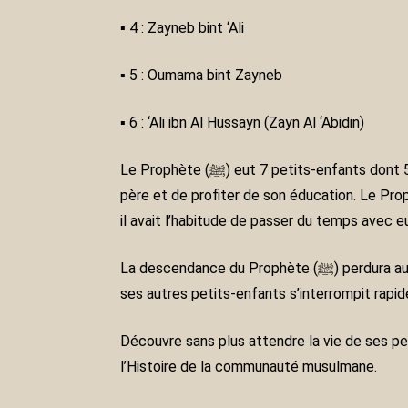
▪ 4 : Zayneb bint ‘Ali
▪ 5 : Oumama bint Zayneb
▪ 6 : ‘Ali ibn Al Hussayn (Zayn Al ‘Abidin)
Le Prophète (ﷺ) eut 7 petits-enfants dont 5 seulement parvinrent à l’âge adulte. Tous naquirent de son vivant et eurent la joie de rencontrer leur grand-
père et de profiter de son éducation. Le Prophète (ﷺ) les aimait et prenait soin d’eux. Malgré sa mission prophétique et ses nombreus
il avait l’habitude de passer du temps avec e
La descendance du Prophète (ﷺ) perdura au cours de l’Histoire jusqu’à nos jours, à travers ses deux petits-fils Al Hassan et Al Hussayn, puisque celle de
ses autres petits-enfants s’interrompit rapi
Découvre sans plus attendre la vie de ses petits-enfant
l’Histoire de la communauté musulmane.