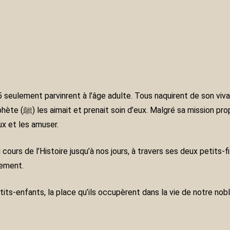
es responsabilités,
ux et les amuser.
dement.
s, la place qu’ils occupèrent dans la vie de notre noble Prophète (ﷺ) et commen