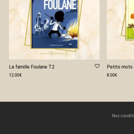
La famille Foulane T.2
Petits mots 
12.00
€
8.00
€
Nos condit