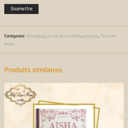
Catégories :
Boutique
,
Le coin des enfants
,
Les jeux
,
Tous les
livres
Produits similaires