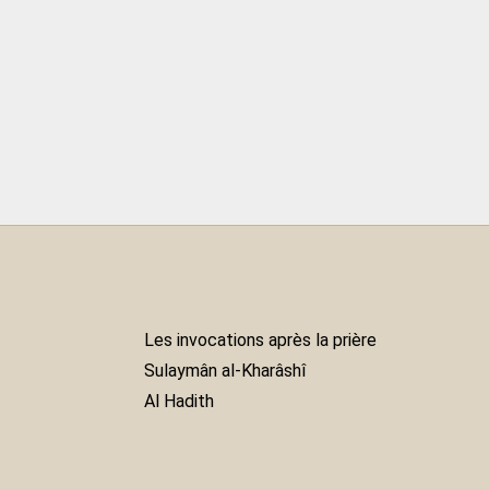
Les invocations après la prière
Sulaymân al-Kharâshî
Al Hadith