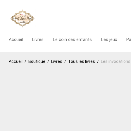
Accueil
Livres
Le coin des enfants
Les jeux
P
Accueil
/
Boutique
/
Livres
/
Tous les livres
/
Les invocations 