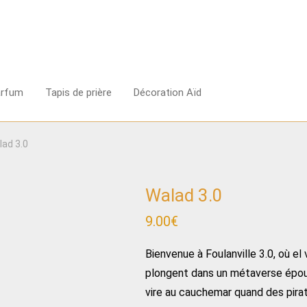
arfum
Tapis de prière
Décoration Aïd
lad 3.0
Walad 3.0
9.00
€
Bienvenue à Foulanville 3.0, où el 
plongent dans un métaverse époust
vire au cauchemar quand des pirat