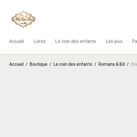
Accueil
Livres
Le coin des enfants
Les jeux
P
Accueil
/
Boutique
/
Le coin des enfants
/
Romans & Bd
/
Wa