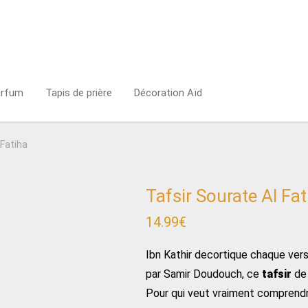
arfum
Tapis de prière
Décoration Aïd
 Fatiha
Tafsir Sourate Al Fat
14.99
€
Ibn Kathir decortique chaque ver
par Samir Doudouch, ce
tafsir
de 
Pour qui veut vraiment comprendre