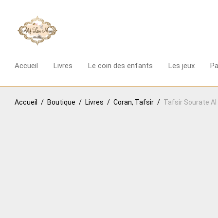
Accueil
Livres
Le coin des enfants
Les jeux
P
Accueil
/
Boutique
/
Livres
/
Coran, Tafsir
/
Tafsir Sourate Al