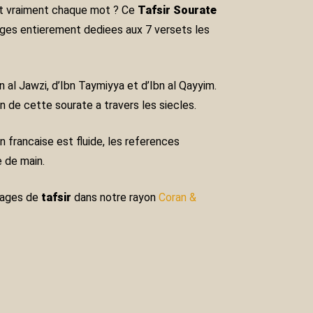
ent vraiment chaque mot ? Ce
Tafsir Sourate
pages entierement dediees aux 7 versets les
n al Jawzi, d’Ibn Taymiyya et d’Ibn al Qayyim.
n de cette sourate a travers les siecles.
n francaise est fluide, les references
e de main.
vrages de
tafsir
dans notre rayon
Coran &