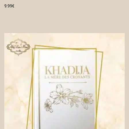
9.99
€