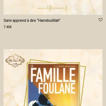
Sami apprend à dire “Hamdoulillah”
7.40
€