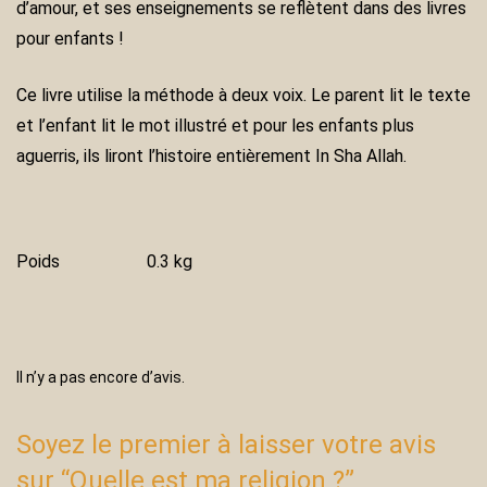
d’аmоur, еt ѕеѕ еnѕеіgnеmеntѕ ѕе rеflètеnt dаnѕ dеѕ lіvrеѕ
роur еnfаntѕ !
Ce livre utilise la méthode à deux voix. Le parent lit le texte
et l’enfant lit le mot illustré et pour les enfants plus
aguerris, ils liront l’histoire entièrement In Sha Allah.
Poids
0.3 kg
Il n’y a pas encore d’avis.
Soyez le premier à laisser votre avis
sur “Quelle est ma religion ?”