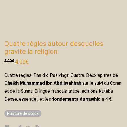
Quatre règles autour desquelles
gravite la religion
Le
4.00
€
Le
5.00
€
prix
prix
initial
actuel
était :
est :
Quatre regles. Pas dix. Pas vingt. Quatre. Deux epitres de
5.00€.
4.00€.
Cheikh Muhammad ibn Abdilwahhab
sur le suivi du Coran
et de la Sunna. Bilingue francais-arabe, editions Kataba.
Dense, essentiel, et les
fondements du tawhid
a 4 €.
Rupture de stock