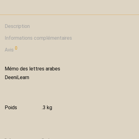
Description
Informations complémentaires
0
Avis
Mémo des lettres arabes
DeeniLearn
Poids
.3 kg