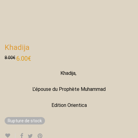
Khadija
Le
6.00
€
Le
8.00
€
prix
prix
initial
actuel
était :
est :
Khadija,
8.00€.
6.00€.
L’épouse du Prophète Muhammad
Edition Orientica
Rupture de stock