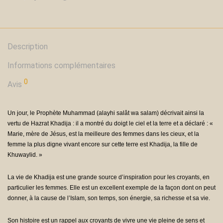
Description
Informations complémentaires
0
Avis
Un jour, le Prophète Muhammad (alayhi salât wa salam) décrivait ainsi la
vertu de Hazrat Khadija : il a montré du doigt le ciel et la terre et a déclaré : «
Marie, mère de Jésus, est la meilleure des femmes dans les cieux, et la
femme la plus digne vivant encore sur cette terre est Khadija, la fille de
Khuwaylid. »
La vie de Khadija est une grande source d’inspiration pour les croyants, en
particulier les femmes. Elle est un excellent exemple de la façon dont on peut
donner, à la cause de l’Islam, son temps, son énergie, sa richesse et sa vie.
Son histoire est un rappel aux croyants de vivre une vie pleine de sens et