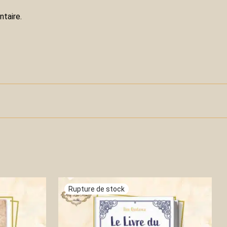
taire.