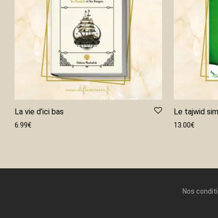
La vie d’ici bas
Le tajwid sim
6.99
€
13.00
€
Nos condit