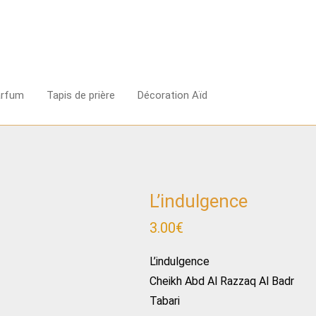
arfum
Tapis de prière
Décoration Aïd
L’indulgence
3.00
€
L’indulgence
Cheikh Abd Al Razzaq Al Badr
Tabari