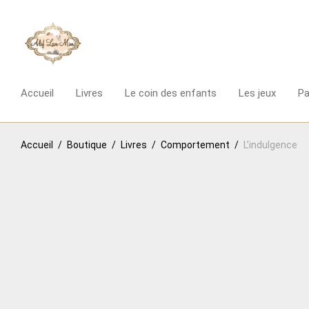
Accueil
Livres
Le coin des enfants
Les jeux
P
Accueil
/
Boutique
/
Livres
/
Comportement
/
L’indulgence