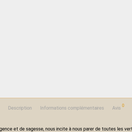
0
Description
Informations complémentaires
Avis
dulgence et de sagesse, nous incite à nous parer de toutes les v