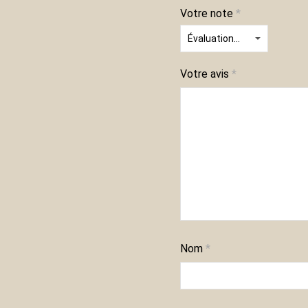
Votre note
*
Votre avis
*
Nom
*