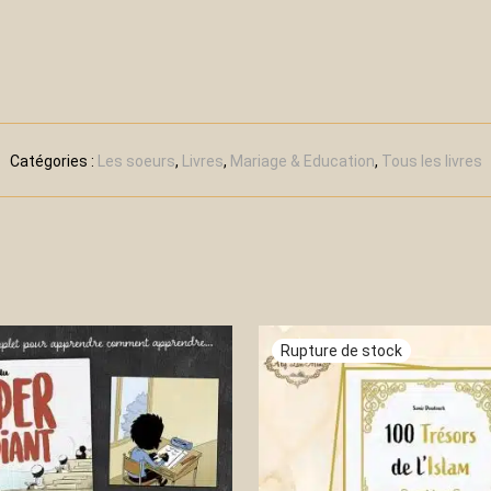
Catégories :
Les soeurs
,
Livres
,
Mariage & Education
,
Tous les livres