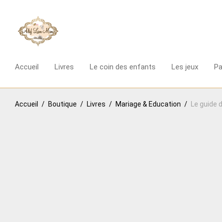
Accueil
Livres
Le coin des enfants
Les jeux
P
Accueil
/
Boutique
/
Livres
/
Mariage & Education
/
Le guide 