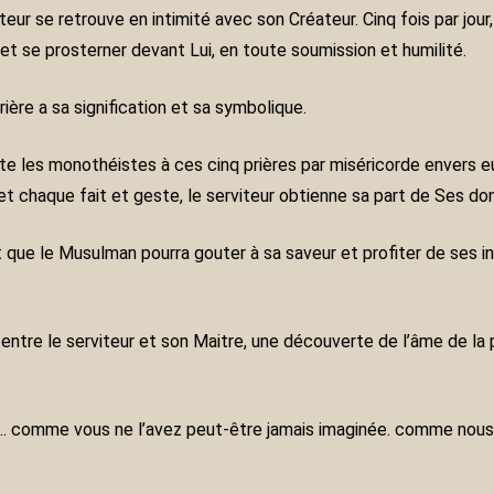
teur se retrouve en intimité avec son Créateur. Cinq fois par jou
r et se prosterner devant Lui, en toute soumission et humilité.
ère a sa signification et sa symbolique.
ite les monothéistes à ces cinq prières par miséricorde envers eux.
 et chaque fait et geste, le serviteur obtienne sa part de Ses do
t que le Musulman pourra gouter à sa saveur et profiter de ses i
 entre le serviteur et son Maitre, une découverte de l’âme de la
… comme vous ne l’avez peut-être jamais imaginée. comme nous d