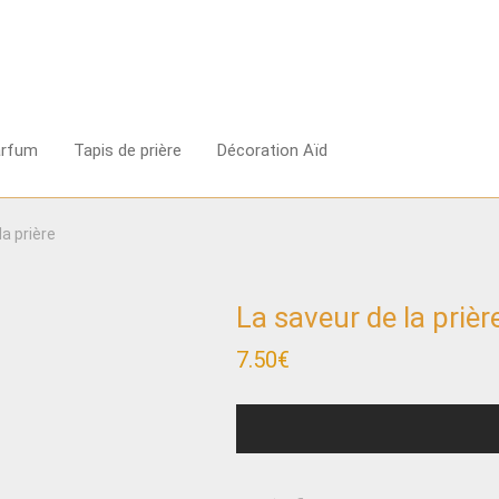
arfum
Tapis de prière
Décoration Aïd
la prière
La saveur de la prièr
7.50
€