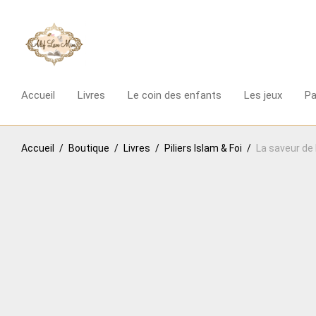
Accueil
Livres
Le coin des enfants
Les jeux
P
Accueil
/
Boutique
/
Livres
/
Piliers Islam & Foi
/
La saveur de 