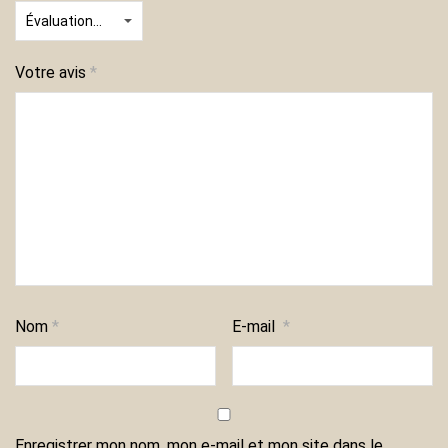
Votre avis
*
Nom
*
E-mail
*
Enregistrer mon nom, mon e-mail et mon site dans le