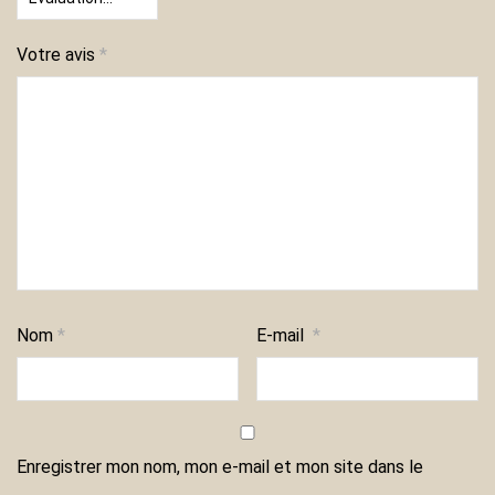
Votre avis
*
Nom
*
E-mail
*
Enregistrer mon nom, mon e-mail et mon site dans le