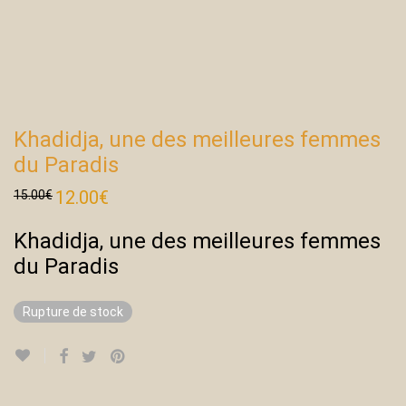
Khadidja, une des meilleures femmes
du Paradis
Le
12.00
€
Le
15.00
€
prix
prix
initial
actuel
était :
est :
Khadidja, une des meilleures femmes
15.00€.
12.00€.
du Paradis
Rupture de stock