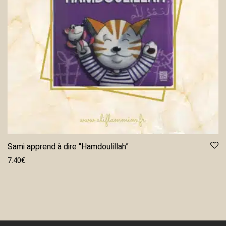
Sami apprend à dire “Hamdoulillah”
7.40
€