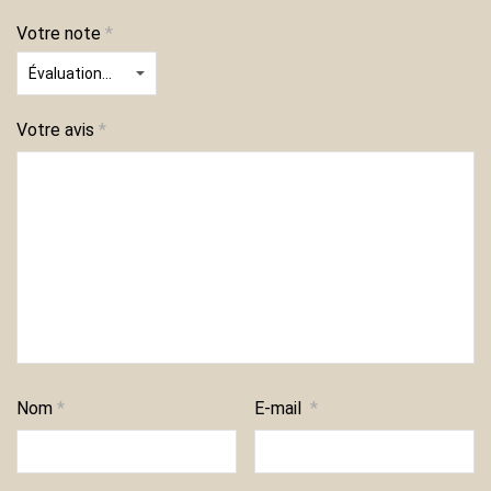
Votre note
*
Votre avis
*
Nom
*
E-mail
*