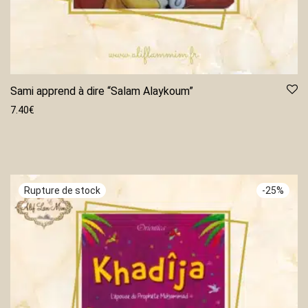
Sami apprend à dire “Salam Alaykoum”
7.40
€
-
25
%