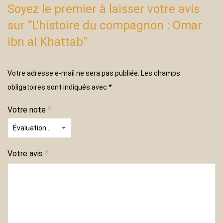
Soyez le premier à laisser votre avis
sur “L’histoire du compagnon : Omar
ibn al Khattab”
Votre adresse e-mail ne sera pas publiée.
Les champs
obligatoires sont indiqués avec
*
Votre note
*
Votre avis
*