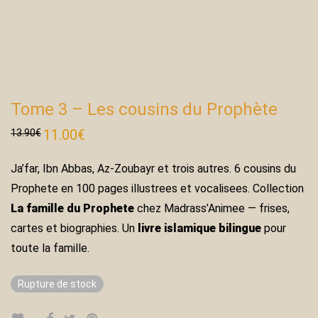
Tome 3 – Les cousins du Prophète
Le
11.00
€
Le
13.90
€
prix
prix
initial
actuel
était :
est :
Ja’far, Ibn Abbas, Az-Zoubayr et trois autres. 6 cousins du
13.90€.
11.00€.
Prophete en 100 pages illustrees et vocalisees. Collection
La famille du Prophete
chez Madrass’Animee — frises,
cartes et biographies. Un
livre islamique bilingue
pour
toute la famille.
Rupture de stock