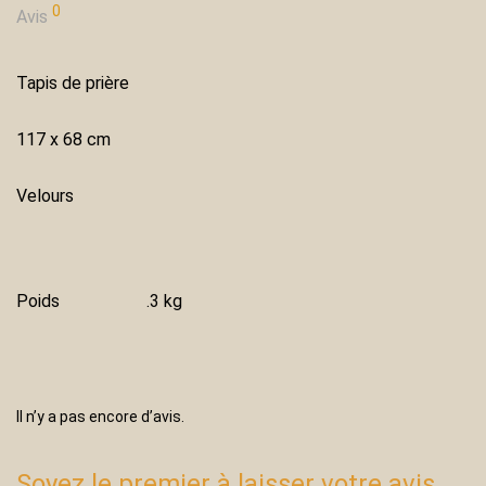
0
Avis
Tapis de prière
117 x 68 cm
Velours
Poids
.3 kg
Il n’y a pas encore d’avis.
Soyez le premier à laisser votre avis