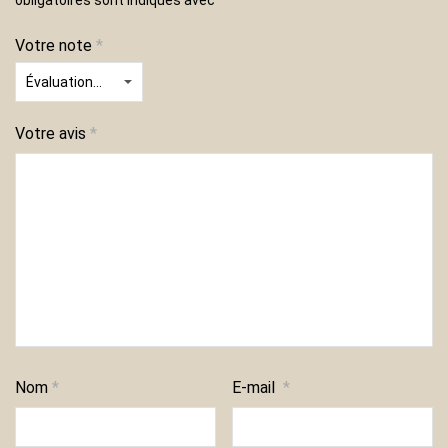
Votre note
*
Votre avis
*
Nom
*
E-mail
*