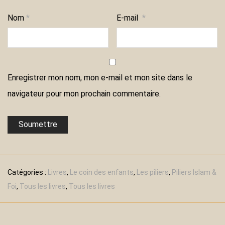
Nom
*
E-mail
*
Enregistrer mon nom, mon e-mail et mon site dans le
navigateur pour mon prochain commentaire.
Catégories :
Livres
,
Le coin des enfants
,
Les piliers
,
Piliers Islam &
Foi
,
Tous les livres
,
Tous les livres