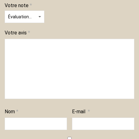
Votre note
*
Votre avis
*
Nom
*
E-mail
*