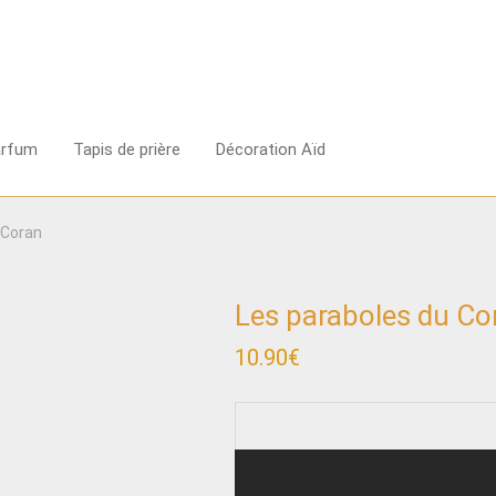
arfum
Tapis de prière
Décoration Aïd
 Coran
Les paraboles du Co
10.90
€