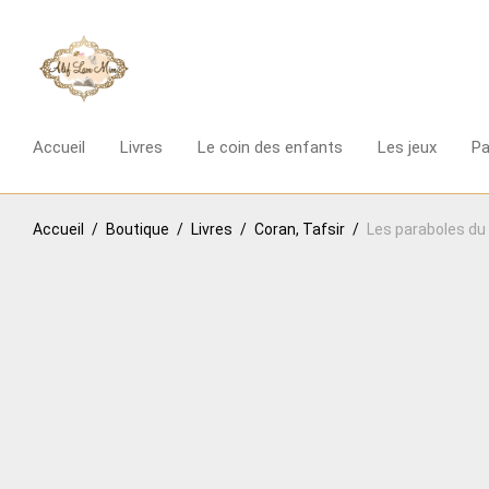
Accueil
Livres
Le coin des enfants
Les jeux
P
Accueil
/
Boutique
/
Livres
/
Coran, Tafsir
/
Les paraboles du