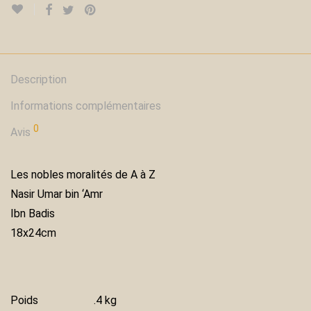
Description
Informations complémentaires
0
Avis
Les nobles moralités de A à Z
Nasir Umar bin ‘Amr
Ibn Badis
18x24cm
Poids
.4 kg