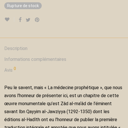
Rupture de stock
Description
Informations complémentaires
0
Avis
Peu le savent, mais « La médecine prophétique », que nous
avons l’honneur de présenter ici, est un chapitre de cette
œuvre monumentale qu’est Zâd al-ma‘âd de l’éminent
savant Ibn Qayyim al-Jawziyya (1292-1350) dont les
éditions al-Hadîth ont eu l’honneur de publier la première
traduction intégrale et annotée que nous avons intitulée «