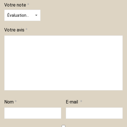
Votre note
*
Votre avis
*
Nom
*
E-mail
*