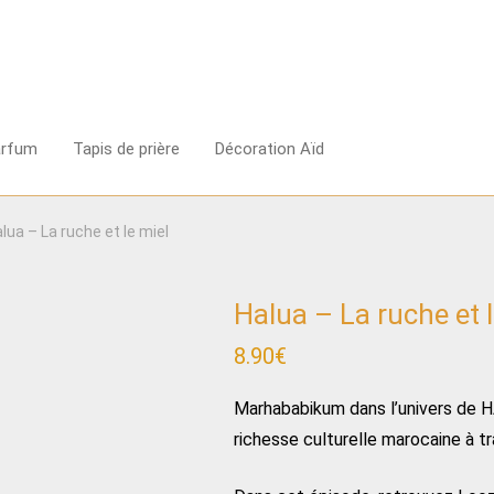
arfum
Tapis de prière
Décoration Aïd
lua – La ruche et le miel
Halua – La ruche et l
8.90
€
Marhababikum dans l’univers de H
richesse culturelle marocaine à t