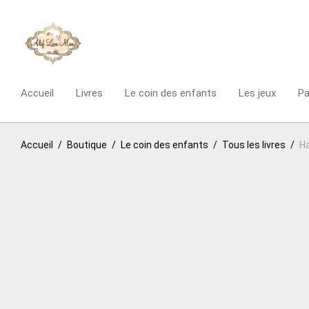
Accueil
Livres
Le coin des enfants
Les jeux
P
Accueil
/
Boutique
/
Le coin des enfants
/
Tous les livres
/
Ha