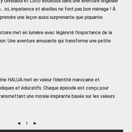
 Ghribaoui et Coco Boulbouli dans une aventure originale
n… ici, impatience et abeilles ne font pas bon ménage ! À
apprendre une leçon aussi surprenante que piquante.
stoire met en lumière avec légèreté l’importance de la
xion. Une aventure amusante qui transforme une petite
série HALUA met en valeur l’identité marocaine et
ludiques et éducatifs. Chaque épisode est conçu pour
 transmettant une morale inspirante basée sur les valeurs