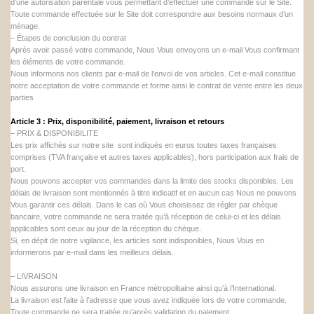
d’une autorisation parentale vous permettant d’effectuer une commande sur le Site.
Toute commande effectuée sur le Site doit correspondre aux besoins normaux d’un
ménage.
– Étapes de conclusion du contrat
Après avoir passé votre commande, Nous Vous envoyons un e-mail Vous confirmant
les éléments de votre commande.
Nous informons nos clients par e-mail de l’envoi de vos articles. Cet e-mail constitue
notre acceptation de votre commande et forme ainsi le contrat de vente entre les deux
parties
Article 3 : Prix, disponibilité, paiement, livraison et retours
– PRIX & DISPONIBILITE
Les prix affichés sur notre site sont indiqués en euros toutes taxes françaises
comprises (TVA française et autres taxes applicables), hors participation aux frais de
port.
Nous pouvons accepter vos commandes dans la limite des stocks disponibles. Les
délais de livraison sont mentionnés à titre indicatif et en aucun cas Nous ne pouvons
Vous garantir ces délais. Dans le cas où Vous choisissez de régler par chèque
bancaire, votre commande ne sera traitée qu’à réception de celui-ci et les délais
applicables sont ceux au jour de la réception du chèque.
Si, en dépit de notre vigilance, les articles sont indisponibles, Nous Vous en
informerons par e-mail dans les meilleurs délais.
– LIVRAISON
Nous assurons une livraison en France métropolitaine ainsi qu’à l’International.
La livraison est faite à l’adresse que vous avez indiquée lors de votre commande.
Toute commande ne sera traitée qu’après validation du paiement.