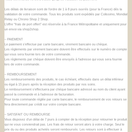
Les délais de livraison sont de l’ordre de 1 à 8 jours ouvrés (pour la France) dès la
validation de votre commande. Tous les produits sont expédiés par Colissimo, Mondial
Relay ou Chrono Shop 2 Shop.
L’offre “frais de port offert” est réservée à la France Métropolitaine et uniquement pour
un envoi via shop2shop.
– PAIEMENT
Le paiement s’effectue par carte bancaire, virement bancaire ou chèque.
Les règlements par virement bancaire doivent être effectués sur le numéro de compte
qui vous sera fournie lors de votre commande.
Les règlements par chèque doivent être envoyés à l’adresse qui vous sera fournie
lors de votre commande.
– REMBOURSEMENT
Les remboursements des produits, le cas échéant, effectués dans un délai inférieur
ou égal à 15 jours après la réception des produits par nos soins.
Le remboursement s’effectuera par chèque bancaire adressé au nom du client ayant
passé la commande et à l’adresse de facturation.
Pour toute commande réglée par carte bancaire, le remboursement de vos retours se
fera directement par crédit sur votre compte bancaire.
– SATISFAIT OU REMBOURSE
Vous disposez d’un délai de 7 jours à compter de la réception pour retourner le produit
qui ne vous conviendrait pas. Les frais de retour seront alors à votre charge. Seul le
prix du ou des produits achetés seront remboursés. Les retours sont à effectuer à