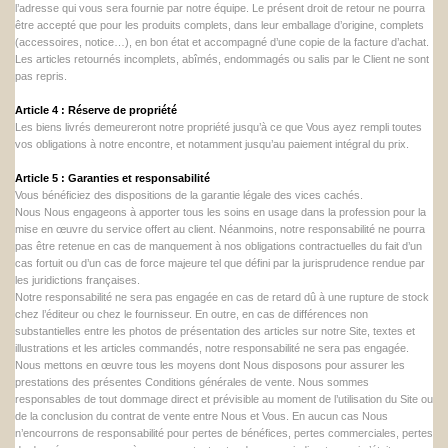
l’adresse qui vous sera fournie par notre équipe. Le présent droit de retour ne pourra
être accepté que pour les produits complets, dans leur emballage d’origine, complets
(accessoires, notice…), en bon état et accompagné d’une copie de la facture d’achat.
Les articles retournés incomplets, abîmés, endommagés ou salis par le Client ne sont
pas repris.
Article 4 : Réserve de propriété
Les biens livrés demeureront notre propriété jusqu’à ce que Vous ayez rempli toutes
vos obligations à notre encontre, et notamment jusqu’au paiement intégral du prix.
Article 5 : Garanties et responsabilité
Vous bénéficiez des dispositions de la garantie légale des vices cachés.
Nous Nous engageons à apporter tous les soins en usage dans la profession pour la
mise en œuvre du service offert au client. Néanmoins, notre responsabilité ne pourra
pas être retenue en cas de manquement à nos obligations contractuelles du fait d’un
cas fortuit ou d’un cas de force majeure tel que défini par la jurisprudence rendue par
les juridictions françaises.
Notre responsabilité ne sera pas engagée en cas de retard dû à une rupture de stock
chez l’éditeur ou chez le fournisseur. En outre, en cas de différences non
substantielles entre les photos de présentation des articles sur notre Site, textes et
illustrations et les articles commandés, notre responsabilité ne sera pas engagée.
Nous mettons en œuvre tous les moyens dont Nous disposons pour assurer les
prestations des présentes Conditions générales de vente. Nous sommes
responsables de tout dommage direct et prévisible au moment de l’utilisation du Site ou
de la conclusion du contrat de vente entre Nous et Vous. En aucun cas Nous
n’encourrons de responsabilité pour pertes de bénéfices, pertes commerciales, pertes