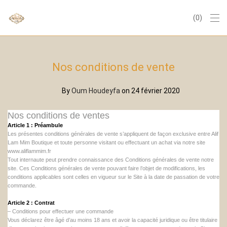
0
Nos conditions de vente
By
Oum Houdeyfa
on 24 février 2020
Nos conditions de ventes
Article 1 : Préambule
Les présentes conditions générales de vente s’appliquent de façon exclusive entre Alif
Lam Mim Boutique et toute personne visitant ou effectuant un achat via notre site
www.aliflammim.fr
Tout internaute peut prendre connaissance des Conditions générales de vente notre
site. Ces Conditions générales de vente pouvant faire l’objet de modifications, les
conditions applicables sont celles en vigueur sur le Site à la date de passation de votre
commande.
Article 2 : Contrat
– Conditions pour effectuer une commande
Vous déclarez être âgé d’au moins 18 ans et avoir la capacité juridique ou être titulaire